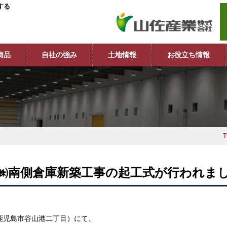
する
商品
自社の強み
土地情報
お役立ち情報
㈱南側倉庫新築工事の起工式が行われま
（鹿児島市谷山港二丁目）にて、