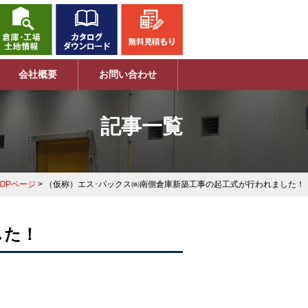
会社概要
お問い合わせ
記事一覧
TOPページ
> （仮称）エス･パックス㈱南側倉庫新築工事の起工式が行われました！
した！