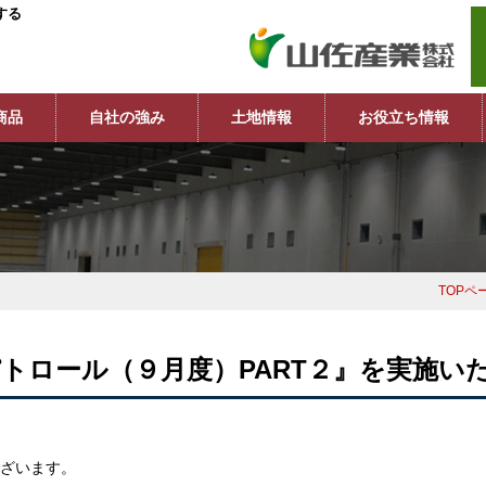
する
商品
自社の強み
土地情報
お役立ち情報
TOPペ
パトロール（９月度）PART２』を実施い
ざいます。