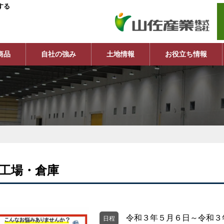
する
商品
自社の強み
土地情報
お役立ち情報
工場・倉庫
令和３年５月６日～令和３
日程