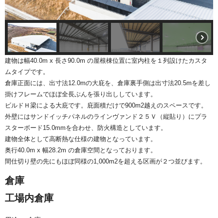
建物は幅40.0m x 長さ90.0m の屋根棟位置に室内柱を１列設けたカスタ
ムタイプです。
倉庫正面には、出寸法12.0mの大庇を、倉庫裏手側は出寸法20.5mを差し
掛けフレームでほぼ全長ぶんを張り出ししています。
ビルドＨ梁による大庇です。庇面積だけで900m2越えのスペースです。
外壁にはサンドイッチパネルのラインヴァンド２５Ｖ（縦貼り）にプラ
スターボード15.0mmを合わせ、防火構造としています。
建物全体として高断熱な仕様の建物となっています。
奥行40.0m x 幅28.2m の倉庫空間となっております。
間仕切り壁の先にもほぼ同様の1,000m2を超える区画が２つ並びます。
倉庫
工場内倉庫